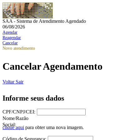
SAA - Sistema de Atendimento Agendado
06/08/2026
Agendar
Reagendar
Cancelar
Novo atendimento
Cancelar Agendamento
Voltar
Sair
Informe seus dados
CPF/CNPJ/CEI:
Nome/Razão
Social:
clique aqui
para obter uma nova imagem.
Código de Segurança: