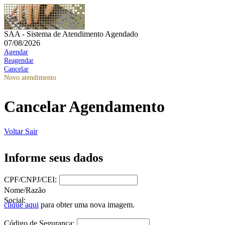
SAA - Sistema de Atendimento Agendado
07/08/2026
Agendar
Reagendar
Cancelar
Novo atendimento
Cancelar Agendamento
Voltar
Sair
Informe seus dados
CPF/CNPJ/CEI:
Nome/Razão
Social:
clique aqui
para obter uma nova imagem.
Código de Segurança: