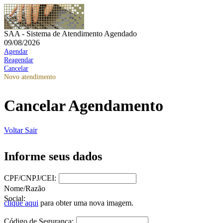
SAA - Sistema de Atendimento Agendado
09/08/2026
Agendar
Reagendar
Cancelar
Novo atendimento
Cancelar Agendamento
Voltar
Sair
Informe seus dados
CPF/CNPJ/CEI:
Nome/Razão
Social:
clique aqui
para obter uma nova imagem.
Código de Segurança: