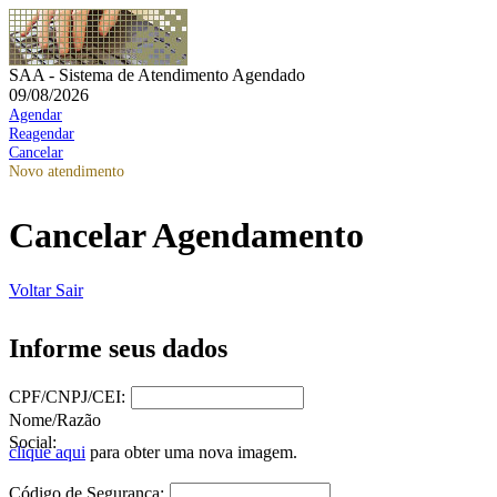
SAA - Sistema de Atendimento Agendado
09/08/2026
Agendar
Reagendar
Cancelar
Novo atendimento
Cancelar Agendamento
Voltar
Sair
Informe seus dados
CPF/CNPJ/CEI:
Nome/Razão
Social:
clique aqui
para obter uma nova imagem.
Código de Segurança: