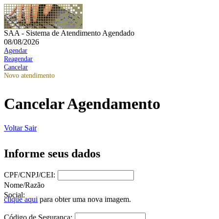
SAA - Sistema de Atendimento Agendado
08/08/2026
Agendar
Reagendar
Cancelar
Novo atendimento
Cancelar Agendamento
Voltar
Sair
Informe seus dados
CPF/CNPJ/CEI:
Nome/Razão
Social:
clique aqui
para obter uma nova imagem.
Código de Segurança: