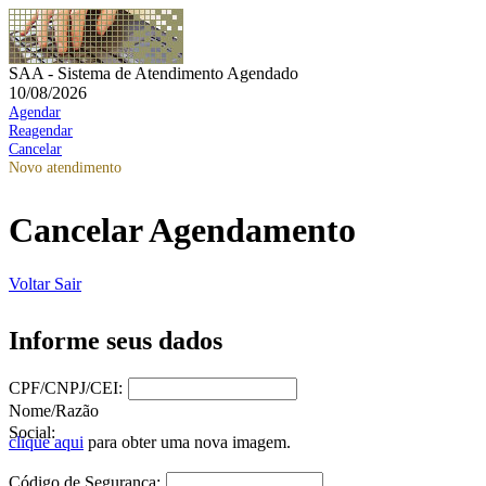
SAA - Sistema de Atendimento Agendado
10/08/2026
Agendar
Reagendar
Cancelar
Novo atendimento
Cancelar Agendamento
Voltar
Sair
Informe seus dados
CPF/CNPJ/CEI:
Nome/Razão
Social:
clique aqui
para obter uma nova imagem.
Código de Segurança: