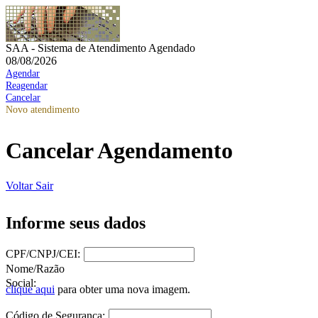
SAA - Sistema de Atendimento Agendado
08/08/2026
Agendar
Reagendar
Cancelar
Novo atendimento
Cancelar Agendamento
Voltar
Sair
Informe seus dados
CPF/CNPJ/CEI:
Nome/Razão
Social:
clique aqui
para obter uma nova imagem.
Código de Segurança: