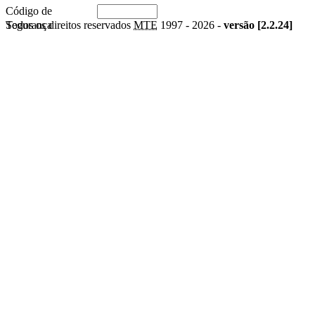
Código de
Segurança
Todos os direitos reservados
MTE
1997 -
2026 -
versão [2.2.24]