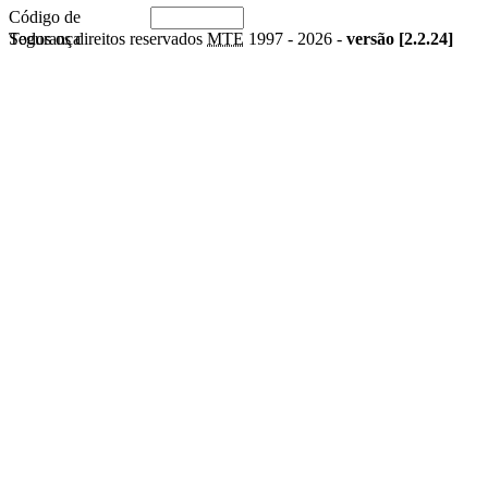
Código de
Segurança
Todos os direitos reservados
MTE
1997 -
2026 -
versão [2.2.24]