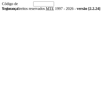
Código de
Segurança
Todos os direitos reservados
MTE
1997 -
2026 -
versão [2.2.24]