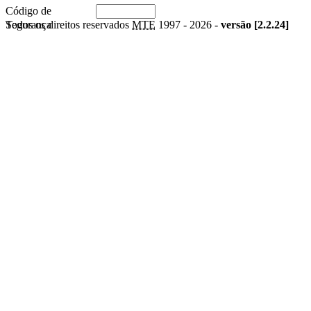
Código de
Segurança
Todos os direitos reservados
MTE
1997 -
2026 -
versão [2.2.24]