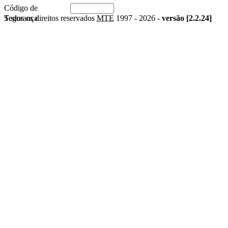
Código de
Segurança
Todos os direitos reservados
MTE
1997 -
2026 -
versão [2.2.24]