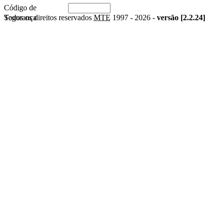
Código de
Segurança
Todos os direitos reservados
MTE
1997 -
2026 -
versão [2.2.24]