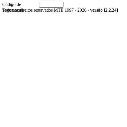
Código de
Segurança
Todos os direitos reservados
MTE
1997 -
2026 -
versão [2.2.24]