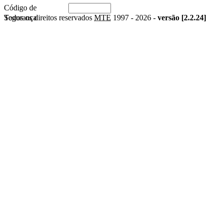
Código de
Segurança
Todos os direitos reservados
MTE
1997 -
2026 -
versão [2.2.24]