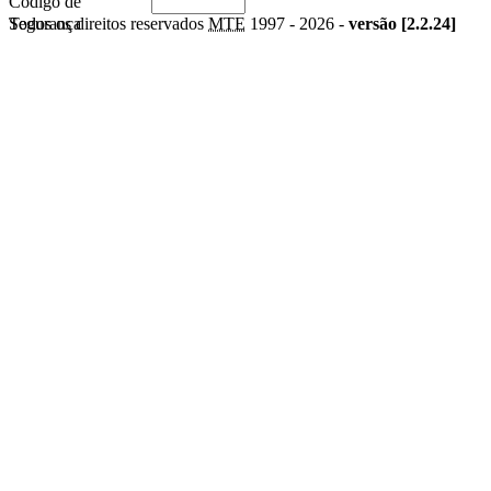
Código de
Segurança
Todos os direitos reservados
MTE
1997 -
2026 -
versão [2.2.24]