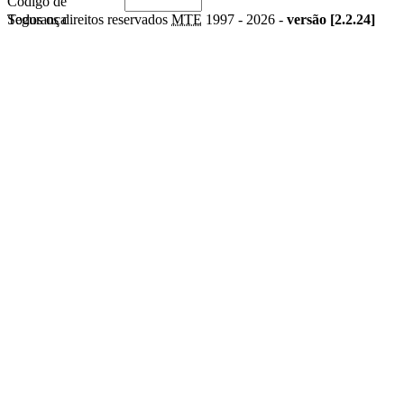
Código de
Segurança
Todos os direitos reservados
MTE
1997 -
2026 -
versão [2.2.24]