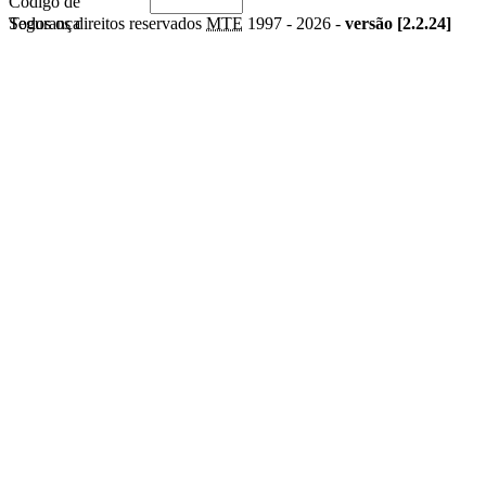
Código de
Segurança
Todos os direitos reservados
MTE
1997 -
2026 -
versão [2.2.24]