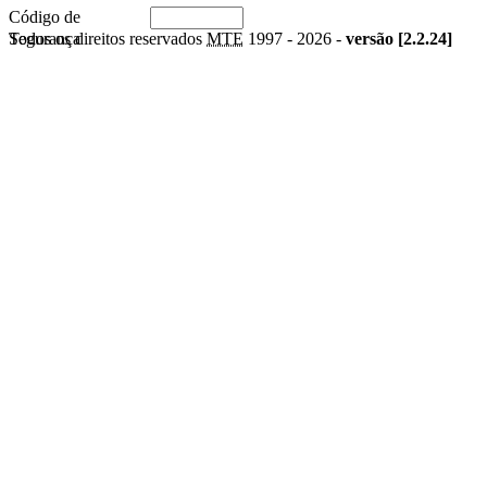
Código de
Segurança
Todos os direitos reservados
MTE
1997 -
2026 -
versão [2.2.24]