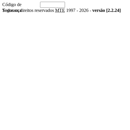
Código de
Segurança
Todos os direitos reservados
MTE
1997 -
2026 -
versão [2.2.24]