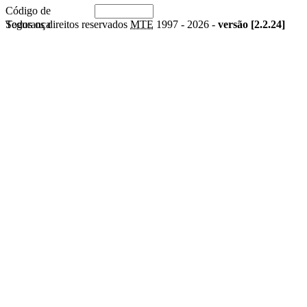
Código de
Segurança
Todos os direitos reservados
MTE
1997 -
2026 -
versão [2.2.24]