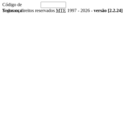
Código de
Segurança
Todos os direitos reservados
MTE
1997 -
2026 -
versão [2.2.24]