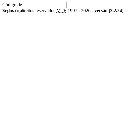
Código de
Segurança
Todos os direitos reservados
MTE
1997 -
2026 -
versão [2.2.24]