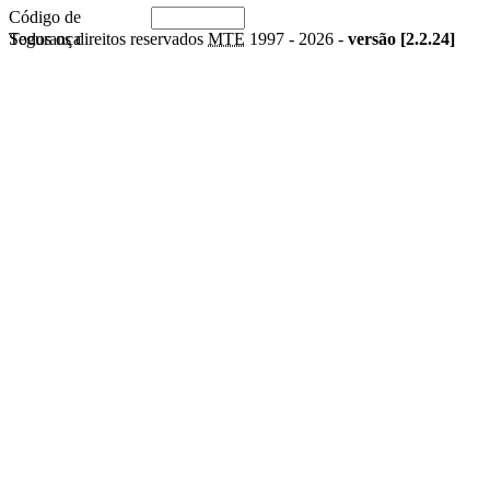
Código de
Segurança
Todos os direitos reservados
MTE
1997 -
2026 -
versão [2.2.24]