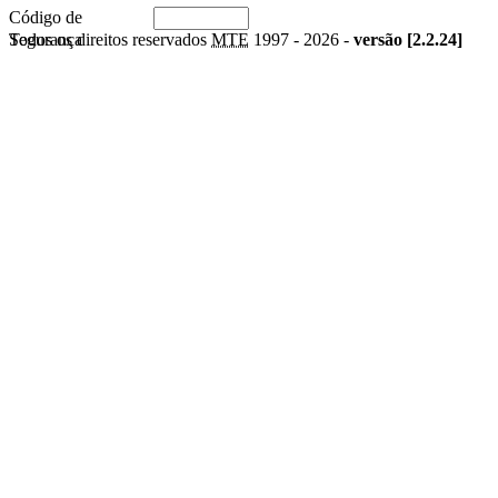
Código de
Segurança
Todos os direitos reservados
MTE
1997 -
2026 -
versão [2.2.24]