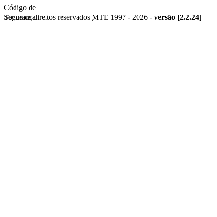
Código de
Segurança
Todos os direitos reservados
MTE
1997 -
2026 -
versão [2.2.24]