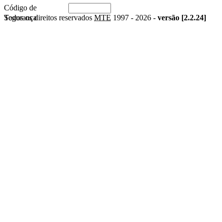
Código de
Segurança
Todos os direitos reservados
MTE
1997 -
2026 -
versão [2.2.24]