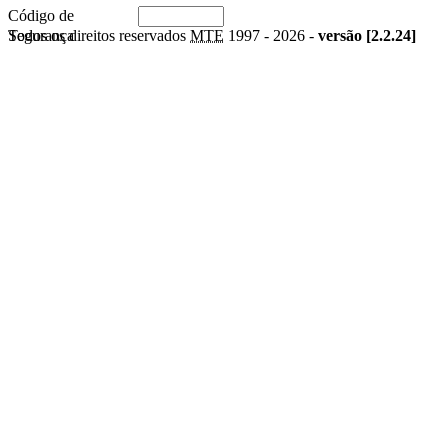
Código de
Segurança
Todos os direitos reservados
MTE
1997 -
2026 -
versão [2.2.24]