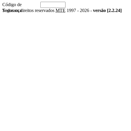
Código de
Segurança
Todos os direitos reservados
MTE
1997 -
2026 -
versão [2.2.24]