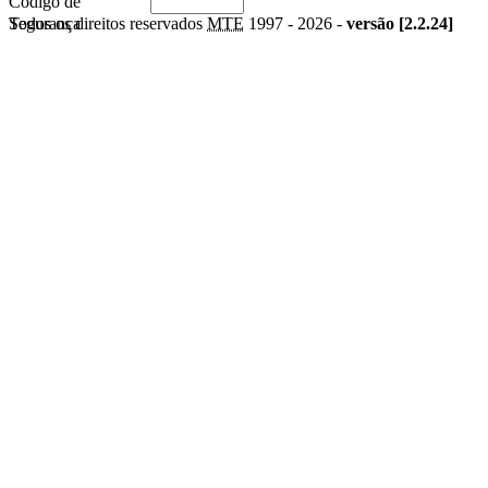
Código de
Segurança
Todos os direitos reservados
MTE
1997 -
2026 -
versão [2.2.24]