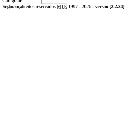
Código de
Segurança
Todos os direitos reservados
MTE
1997 -
2026 -
versão [2.2.24]