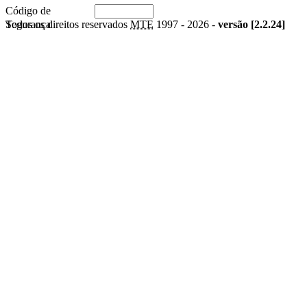
Código de
Segurança
Todos os direitos reservados
MTE
1997 -
2026 -
versão [2.2.24]