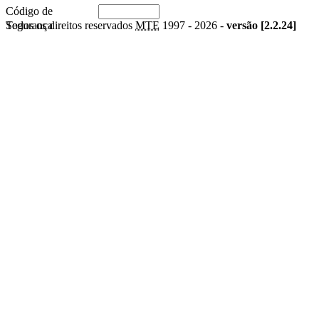
Código de
Segurança
Todos os direitos reservados
MTE
1997 -
2026 -
versão [2.2.24]