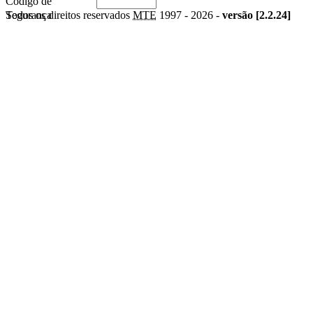
Código de
Segurança
Todos os direitos reservados
MTE
1997 -
2026 -
versão [2.2.24]