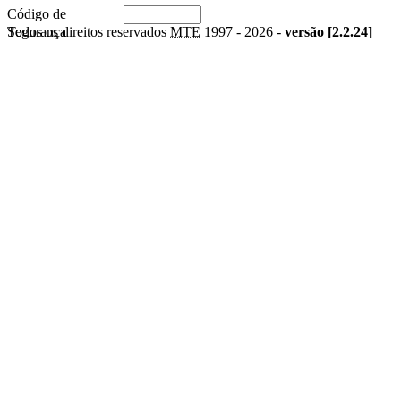
Código de
Segurança
Todos os direitos reservados
MTE
1997 -
2026 -
versão [2.2.24]