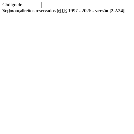
Código de
Segurança
Todos os direitos reservados
MTE
1997 -
2026 -
versão [2.2.24]