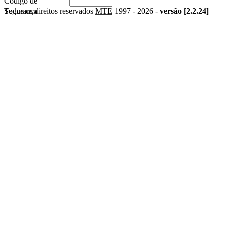
Código de
Segurança
Todos os direitos reservados
MTE
1997 -
2026 -
versão [2.2.24]