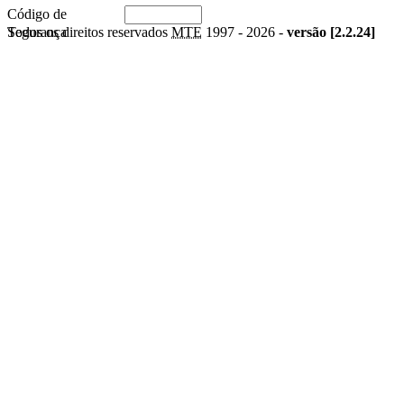
Código de
Segurança
Todos os direitos reservados
MTE
1997 -
2026 -
versão [2.2.24]