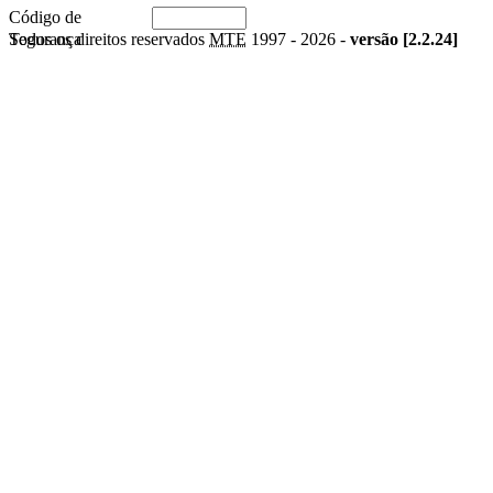
Código de
Segurança
Todos os direitos reservados
MTE
1997 -
2026 -
versão [2.2.24]