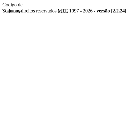
Código de
Segurança
Todos os direitos reservados
MTE
1997 -
2026 -
versão [2.2.24]