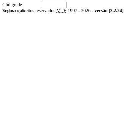
Código de
Segurança
Todos os direitos reservados
MTE
1997 -
2026 -
versão [2.2.24]