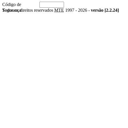
Código de
Segurança
Todos os direitos reservados
MTE
1997 -
2026 -
versão [2.2.24]