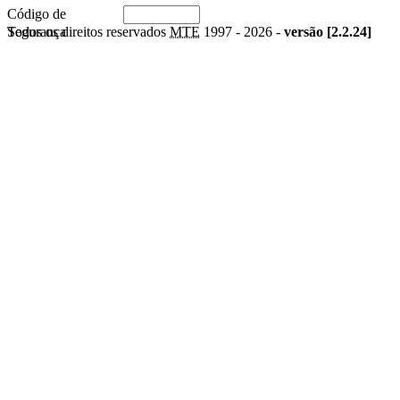
Código de
Segurança
Todos os direitos reservados
MTE
1997 -
2026 -
versão [2.2.24]