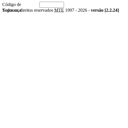
Código de
Segurança
Todos os direitos reservados
MTE
1997 -
2026 -
versão [2.2.24]