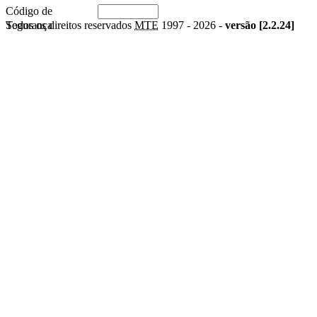
Código de
Segurança
Todos os direitos reservados
MTE
1997 -
2026 -
versão [2.2.24]