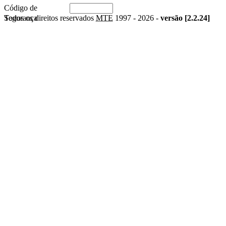
Código de
Segurança
Todos os direitos reservados
MTE
1997 -
2026 -
versão [2.2.24]