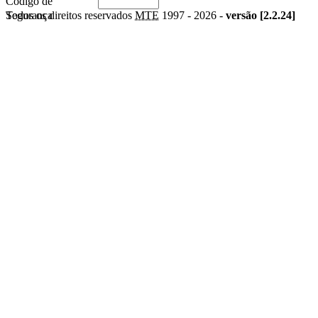
Código de
Segurança
Todos os direitos reservados
MTE
1997 -
2026 -
versão [2.2.24]