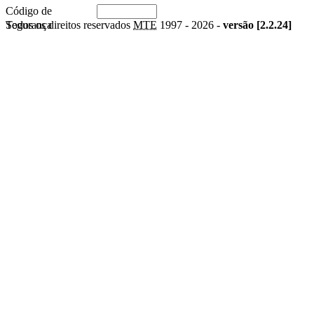
Código de
Segurança
Todos os direitos reservados
MTE
1997 -
2026 -
versão [2.2.24]