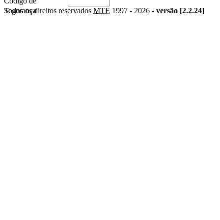
Código de
Segurança
Todos os direitos reservados
MTE
1997 -
2026 -
versão [2.2.24]