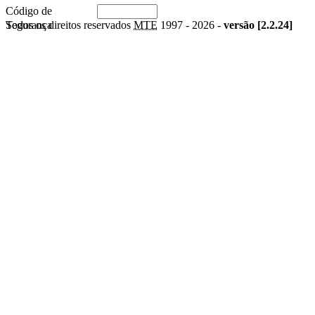
Código de
Segurança
Todos os direitos reservados
MTE
1997 -
2026 -
versão [2.2.24]